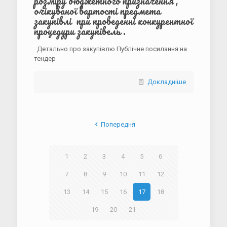
розміру бюджетного призначення ,
очікуваної вартості предмета
закупівлі при проведенні конкурентної
процедури закупівель .
Детально про закупівлю Публічне посилання на
тендер
Докладніше
Попередня
1
2
3
4
5
6
7
8
9
10
11
12
13
14
15
16
17
18
19
20
21