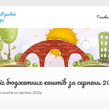
Головн
іг бюджетних коштів за серпень 2
х коштів за серпень 2025р