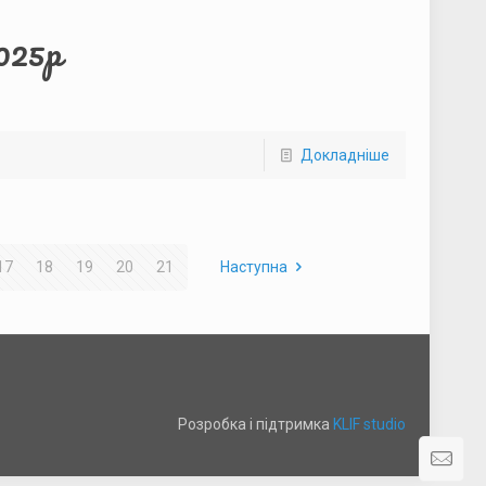
2025р
Докладніше
17
18
19
20
21
Наступна
Розробка і підтримка
KLIF studio