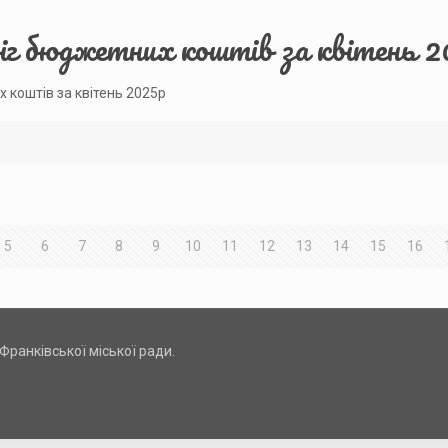
біг бюджетних коштів за квітень 
х коштів за квітень 2025р
5
6
7
8
9
10
11
12
13
14
15
16
Франківської міської ради.