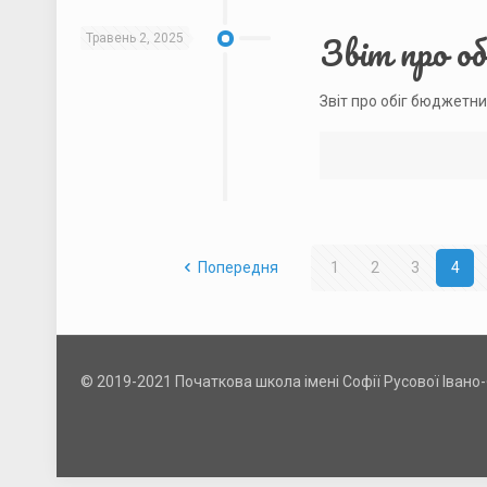
Звіт про о
Травень 2, 2025
Звіт про обіг бюджетни
Попередня
1
2
3
4
© 2019-2021 Початкова школа імені Софії Русової Івано-