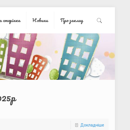
а сторінка
Новини
Про заклад
025р
Докладніше