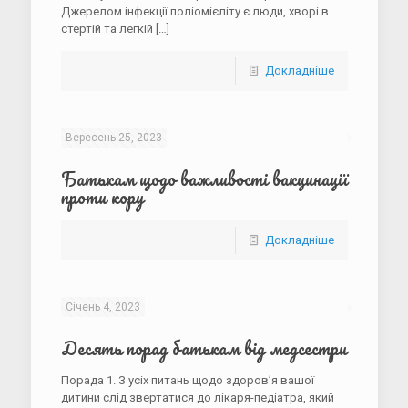
Джерелом інфекції поліомієліту є люди, хворі в
стертій та легкій
[…]
Докладніше
Вересень 25, 2023
Батькам щодо важливості вакцинації
проти кору
Докладніше
Січень 4, 2023
Десять порад батькам від медсестри
Порада 1. З усіх питань щодо здоров’я вашої
дитини слід звертатися до лікаря-педіатра, який