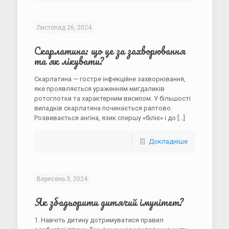
Листопад 26, 2024
Скарлатина: що це за захворювання
та як лікувати?
Скарлатина — гостре інфекційне захворювання,
яке проявляється ураженням мигдаликів
ротоглотки та характерним висипом. У більшості
випадків скарлатина починається раптово.
Розвивається ангіна, язик спершу «біліє» і до
[…]
Докладніше
Вересень 3, 2024
Як збадьорити дитячий імунітет?
1. Навчіть дитину дотримуватися правил