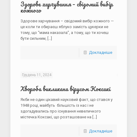
Здорове харчування – свідомий вибір
кожного
Здорове харчування – свідомий вибір кожного —
це коли ти обираєш яблуко замість цукерки не
тому, що “мама наказала”, а тому, що ти хочеш
бути сильним,
[…]
Докладніше
Грудень 11, 2024
Хвороба викликана вірусом Коксакі
Якби не один цікавий науковий факт, що стався у
1948 році, майбуть більшість із нас і не
здогадувались про існування невеличкого
містечка Коксакі, що розташоване на
[…]
Докладніше