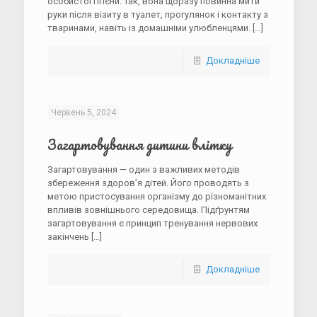
особистої гігієни. Так, вона щоразу повинна мити
руки після візиту в туалет, прогу­лянок і контакту з
тваринами, навіть із домашніми улюбленцями.
[…]
Докладніше
Червень 5, 2024
Загартовування дитини влітку
Загартовування — один з важливих методів
збереження здоров’я дітей. Його проводять з
метою пристосування організму до різноманітних
впливів зовнішнього середовища. Підґрунтям
загартовування є принцип тренування нервових
закінчень
[…]
Докладніше