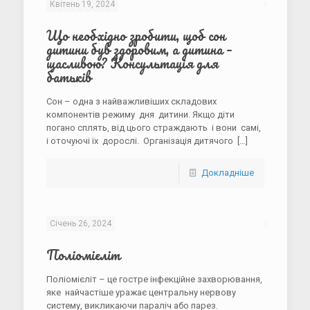
Квітень 19, 2024
Що необхідно зробити, щоб сон
дитини був здоровим, а дитина –
щасливою? Консультація для
батьків
Сон – одна з найважливіших складових
компонентів режиму дня дитини. Якщо діти
погано сплять, від цього страждають і вони самі,
і оточуючі їх дорослі. Організація дитячого
[…]
Докладніше
Січень 26, 2024
Поліомієліт
Поліомієліт – це гостре інфекційне захворювання,
яке найчастіше уражає центральну нервову
систему, викликаючи параліч або парез.