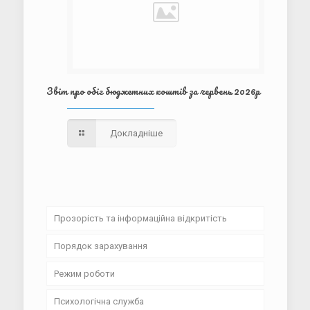
Звіт про обіг бюджетних коштів за червень 2026р
Докладніше
Прозорість та інформаційна відкритість
Порядок зарахування
Установчі документи
Режим роботи
Освітні програми та навчальні плани
Психологічна служба
Проєкт «Інтелект України»
Розклад дзвінків