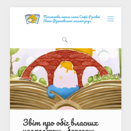
Звіт про обіг власних
надходжень, березень