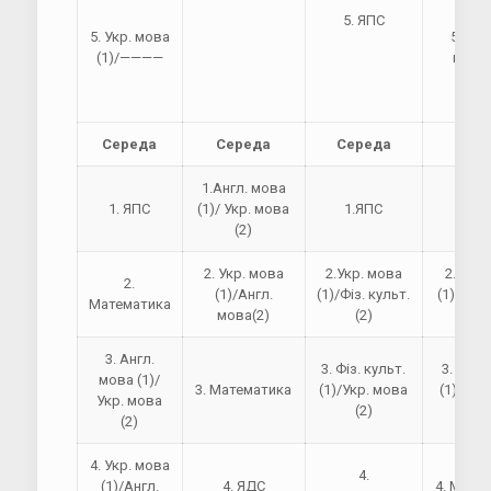
5. ЯПС
5. Укр. мова
5. Фіз
(1)/————
куль
Середа
Середа
Середа
Сер
1.Англ. мова
1. ЯПС
(1)/ Укр. мова
1.ЯПС
1.Я
(2)
2. Укр. мова
2.Укр. мова
2.Укр.
2.
(1)/Англ.
(1)/Фіз. культ.
(1)/Фіз.
Математика
мова(2)
(2)
(2
3. Англ.
3. Фіз. культ.
3. Фіз. 
мова (1)/
3. Математика
(1)/Укр. мова
(1)/Укр
Укр. мова
(2)
(2
(2)
4. Укр. мова
4.
(1)/Англ.
4. ЯДС
4. Мате