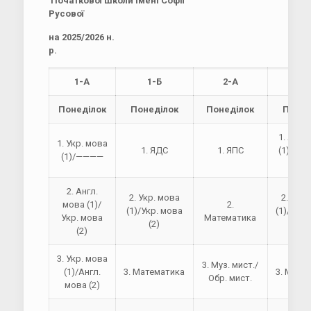
Початкової школи імені Софії
Русової
на 2025
/2026
н.
р.
1-А
1-Б
2-А
2-
Понеділок
Понеділок
Понеділок
Понед
1. Англ
1. Укр. мова
1. ЯДС
1. ЯПС
(1)/Укр
(1)/————
(2
2. Англ.
2. Укр. мова
2. Укр.
мова (1)/
2.
(1)/Укр. мова
(1)/Англ
Укр. мова
Математика
(2)
(2
(2)
3. Укр. мова
3. Муз. мист./
(1)/Англ.
3. Математика
3. Мате
Обр. мист.
мова (2)