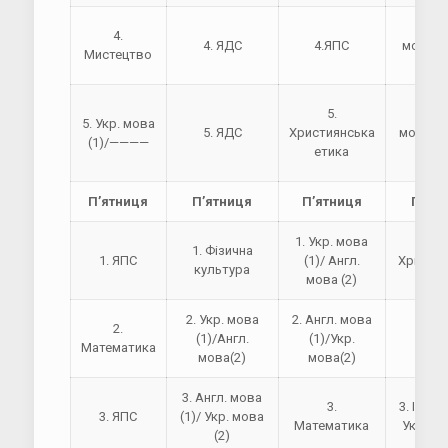
4. Ан
4.
4. ЯДС
4.ЯПС
мова(1)
Мистецтво
мова
5.
5. У
5. Укр. мова
5. ЯДС
Християнська
мова(1)
(1)/————
етика
мова
П’ятниця
П’ятниця
П’ятниця
П’ят
1. Укр. мова
1.
1. Фізична
1. ЯПС
(1)/ Англ.
Христи
культура
мова (2)
ети
2. Укр. мова
2. Англ. мова
2.
(1)/Англ.
(1)/Укр.
2. Я
Математика
мова(2)
мова(2)
3. Англ. мова
3.
3. Інфор
3. ЯПС
(1)/ Укр. мова
Математика
Укр. мо
(2)