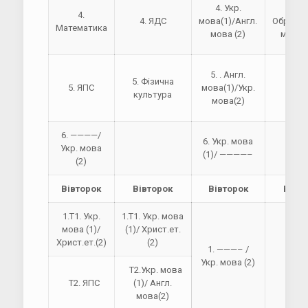
4. Укр.
4.
4.
4. ЯДС
мова(1)/Англ.
Образо
Математика
мова (2)
мисте
5. . Англ.
5. Фізична
5. ЯПС
мова(1)/Укр.
5. Я
культура
мова(2)
6. ————/
6. Укр. мова
Укр. мова
(1)/ ————–
(2)
Вівторок
Вівторок
Вівторок
Вівт
1.Т1. Укр.
1.Т1. Укр. мова
мова (1)/
(1)/ Христ.ет.
Христ.ет.(2)
(2)
1. ———– /
1. Я
Укр. мова (2)
Т2.Укр. мова
Т2. ЯПС
(1)/ Англ.
мова(2)