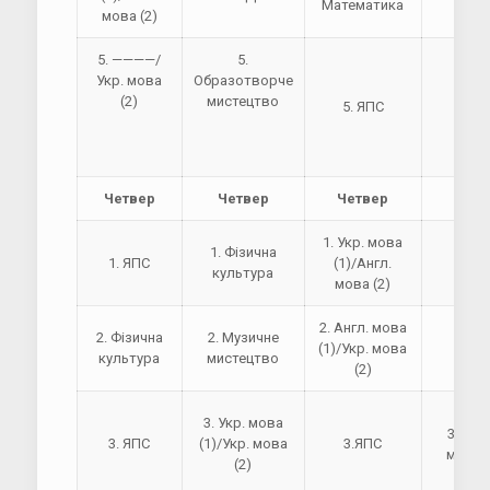
Математика
мова (2)
5. ————/
5.
Укр. мова
Образотворче
(2)
мистецтво
5. ЯПС
5. Я
Четвер
Четвер
Четвер
Чет
1. Укр. мова
1. Фізична
1. ЯПС
(1)/Англ.
1. Я
культура
мова (2)
2. Англ. мова
2. Фізична
2. Музичне
(1)/Укр. мова
2. Я
культура
мистецтво
(2)
3. Укр. мова
3. Муз
3. ЯПС
(1)/Укр. мова
3.ЯПС
мисте
(2)