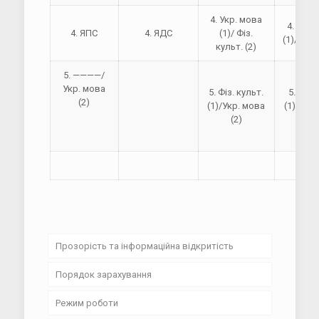
4. Укр. мова
4. Фіз. 
4. ЯПС
4. ЯДС
(1)/ Фіз.
(1)/Інфо
культ. (2)
5. ————/
Укр. мова
5. Фіз. культ.
5. Укр.
(2)
(1)/Укр. мова
(1)/Фіз.
(2)
(2
Прозорість та інформаційна відкритість
Порядок зарахування
Установчі документи
Режим роботи
Освітні програми та навчальні плани