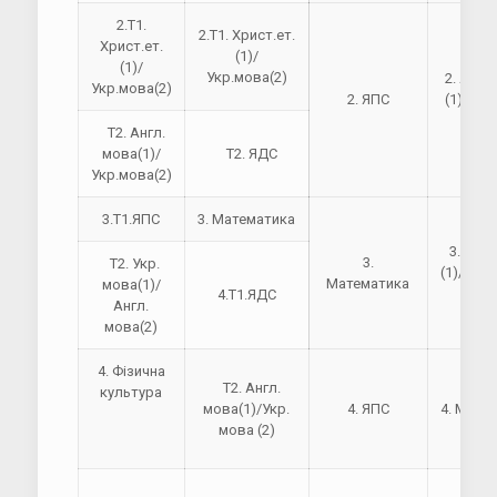
2.Т1.
2.Т1. Христ.ет.
Христ.ет.
(1)/
(1)/
Укр.мова(2)
2. Англ
Укр.мова(2)
2. ЯПС
(1)/Укр
(2
Т2. Англ.
мова(1)/
Т2. ЯДС
Укр.мова(2)
3.Т1.ЯПС
3. Математика
3. Укр.
3.
Т2. Укр.
(1)/Англ
Математика
мова(1)/
(2
4.Т1.ЯДС
Англ.
мова(2)
4. Фізична
Т2. Англ.
культура
мова(1)/Укр.
4. ЯПС
4. Мате
мова (2)