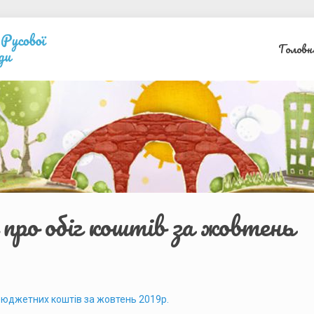
Головн
про обіг коштів за жовтень
 бюджетних коштів за жовтень 2019р.