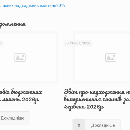
г власних надходжень жовтень2019
ідомлення
6
Липень 7, 2026
 обіг бюджетних
Звіт про надходження 
 липень 2026р
використання коштів за
червень 2026р
Докладніше
Докладніше