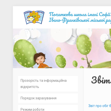
Звіт 
Прозорість та інформаційна
відкритість
Порядок зарахування
Установчі документи
Звіт про обіг
Режим роботи
Освітні програми та навчальні