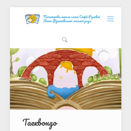
Таеквондо