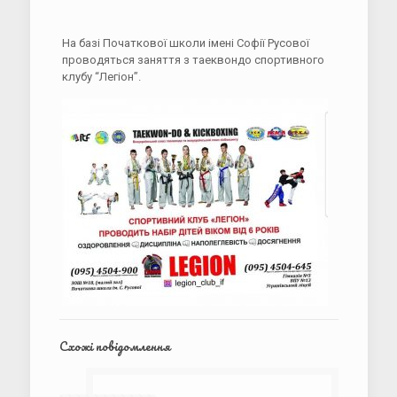
На базі Початкової школи імені Софії Русової
проводяться заняття з таеквондо спортивного
клубу “Легіон”.
Схожі повідомлення