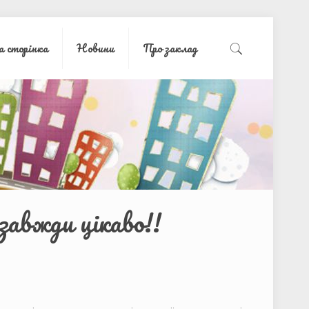
а сторінка
Новини
Про заклад
завжди цікаво!!