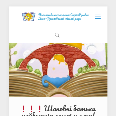
Шановні батьки
майбутніх дошкільнят!