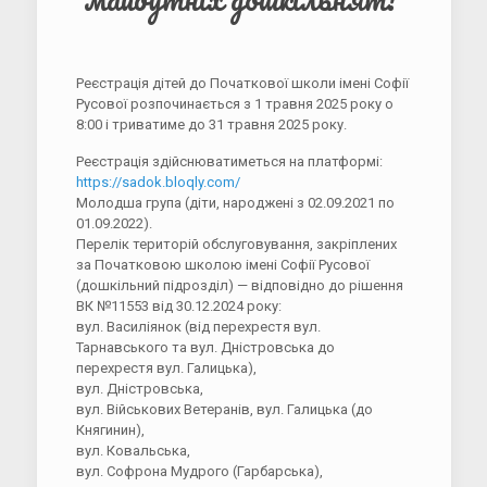
Реєстрація дітей до Початкової школи імені Софії
Русової розпочинається з 1 травня 2025 року о
8:00 і триватиме до 31 травня 2025 року.
Реєстрація здійснюватиметься на платформі:
https://sadok.bloqly.com/
Молодша група (діти, народжені з 02.09.2021 по
01.09.2022).
Перелік територій обслуговування, закріплених
за Початковою школою імені Софії Русової
(дошкільний підрозділ) — відповідно до рішення
ВК №11553 від 30.12.2024 року:
вул. Василіянок (від перехрестя вул.
Тарнавського та вул. Дністровська до
перехрестя вул. Галицька),
вул. Дністровська,
вул. Військових Ветеранів, вул. Галицька (до
Княгинин),
вул. Ковальська,
вул. Софрона Мудрого (Гарбарська),