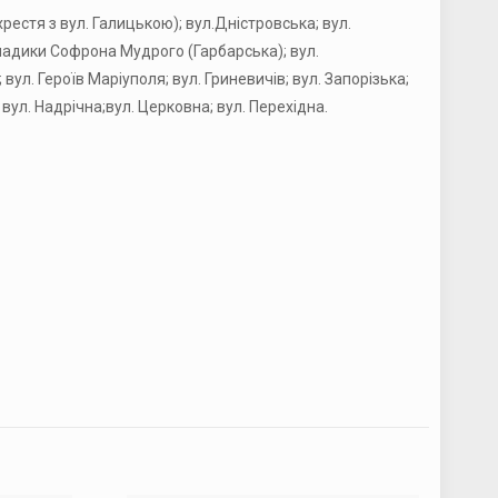
рестя з вул. Галицькою); вул.Дністровська; вул.
Владики Софрона Мудрого (Гарбарська); вул.
 вул. Героїв Маріуполя; вул. Гриневичів; вул. Запорізька;
вул. Надрічна;вул. Церковна; вул. Перехідна.