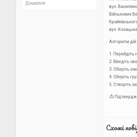
Дошкілля
Звіт директора
Правила поведінки
вул. Василіян
Військових Ве
Вакансії
Крайківського;
вул. Козацька
Фінансова звітність
Алгоритм дій:
1. Перейдіть 
2. Введіть сво
3. Оберіть за
4. Оберіть гр
5. Створіть з
Підтвердже
Схожі пов