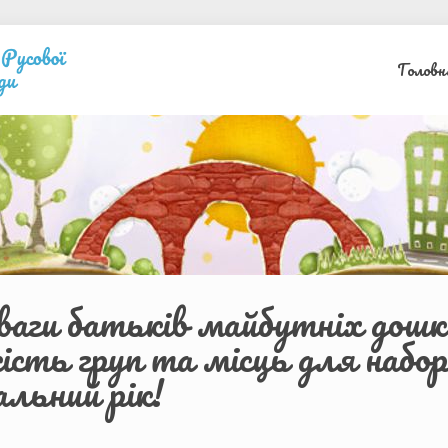
Головн
ваги батьків майбутніх дошк
кість груп та місць для набо
альний рік!