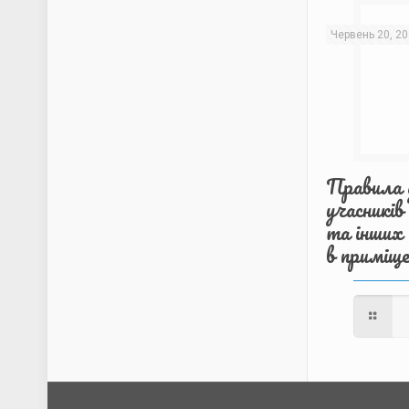
Червень 20, 2
Правила д
учасників
та інших 
в приміщ