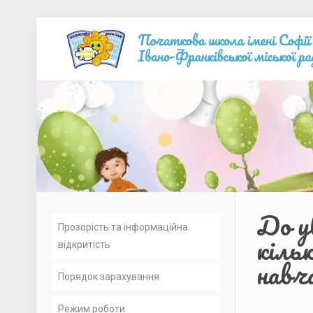
До у
Прозорість та інформаційна
кіль
відкритість
навч
Порядок зарахування
Установчі документи
Режим роботи
Освітні програми та навчальні