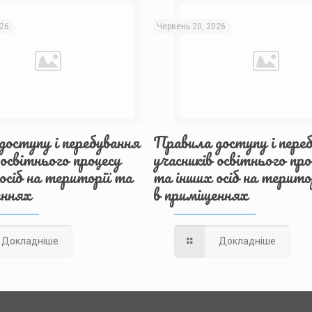
026
Червень 20, 2026
оступу і перебування
Правила доступу і пере
 освітнього процесу
учасників освітнього про
осіб на території та
та інших осіб на терито
еннях
в приміщеннях
Докладніше
Докладніше