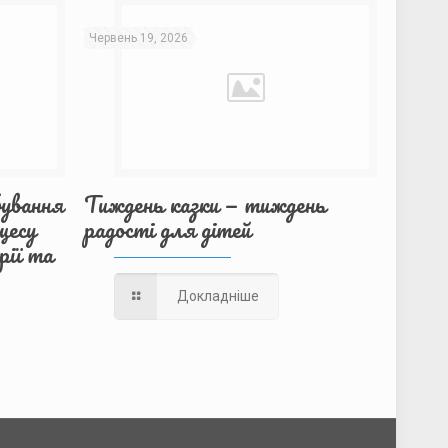
Червень 19, 2026
бування
Тиждень казки — тиждень
цесу
радості для дітей
рії та
Докладніше