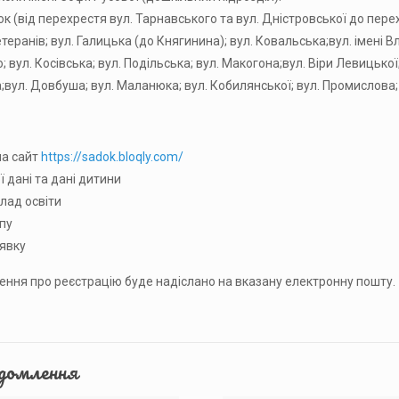
ок (від перехрестя вул. Тарнавського та вул. Дністровської до перех
теранів; вул. Галицька (до Княгинина); вул. Ковальська;вул. імені 
 вул. Косівська; вул. Подільська; вул. Макогона;вул. Віри Левицької;
;вул. Довбуша; вул. Маланюка; вул. Кобилянської; вул. Промислова; 
на сайт
https://sadok.bloqly.com/
ї дані та дані дитини
клад освіти
упу
аявку
ння про реєстрацію буде надіслано на вказану електронну пошту.
ідомлення